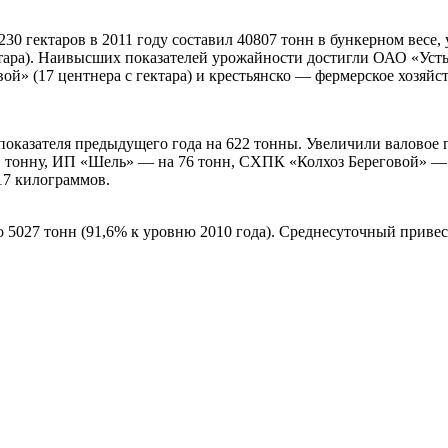
30 гектаров в 2011 году составил 40807 тонн в бункерном весе, 
ктара). Наивысших показателей урожайности достигли ОАО «Усть
ой» (17 центнера с гектара) и крестьянско — фермерское хозяйств
 показателя предыдущего года на 622 тонны. Увеличили валовое
 тонну, ИП «Шель» — на 76 тонн, СХПК «Колхоз Береговой» — 
17 килограммов.
о 5027 тонн (91,6% к уровню 2010 года). Среднесуточный приве