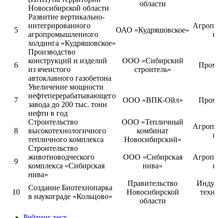
области
Новосибирской области
Развитие вертикально-
интегрированного
Агроп
5
ОАО «Кудряшовское»
агропромышленного
к
холдинга «Кудряшовское»
Производство
конструкций и изделий
ООО «Сибирский
6
Пром
из ячеистого
строитель»
автоклавного газобетона
Увеличение мощности
нефтеперерабатывающего
7
ООО «ВПК-Ойл»
Пром
завода до 200 тыс. тонн
нефти в год
Строительство
ООО «Тепличный
Агроп
8
высокотехнологичного
комбинат
к
тепличного комплекса
Новосибирский»
Строительство
животноводческого
ООО «Сибирская
Агроп
9
комплекса «Сибирская
нива»
к
нива»
Правительство
Индус
Создание Биотехнопарка
10
Новосибирской
техн
в наукограде «Кольцово»
области
Рейтинг тест