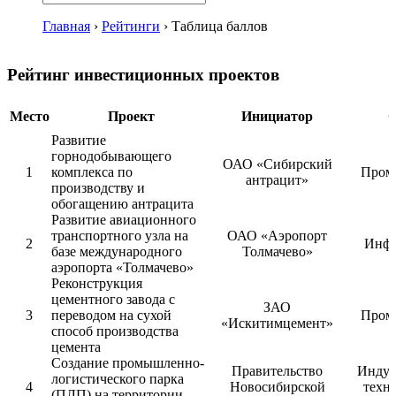
Главная
›
Рейтинги
›
Таблица баллов
Рейтинг инвестиционных проектов
Место
Проект
Инициатор
О
Развитие
горнодобывающего
ОАО «Сибирский
1
комплекса по
Пром
антрацит»
производству и
обогащению антрацита
Развитие авиационного
транспортного узла на
ОАО «Аэропорт
2
Инфр
базе международного
Толмачево»
аэропорта «Толмачево»
Реконструкция
цементного завода с
ЗАО
3
переводом на сухой
Пром
«Искитимцемент»
способ производства
цемента
Создание промышленно-
Правительство
Индус
логистического парка
4
Новосибирской
техн
(ПЛП) на территории