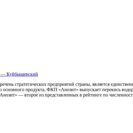
он — Куйбышевский
еречень стратегических предприятий страны, является единств
о основного продукта, ФКП «Анозит» выпускает перекись водор
нозит» — второе из представленных в рейтинге по численности