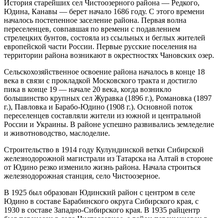
История старейших сел Чистоозерного района — Редкого,
Юдина, Канавы — берет начало 1686 году. С этого времени
началось постепенное заселение района. Первая волна
переселенцев, совпавшая по времени с подавлением
стрелецких бунтов, состояла из ссыльных и беглых жителей
европейской части России. Первые русские поселения на
территории района возникают в окрестностях Чановских озер.
Сельскохозяйственное освоение района началось в конце 18
века в связи с прокладкой Московского тракта и достигло
пика в конце 19 — начале 20 века, когда возникло
большинство крупных сел Журавка (1896 г.), Романовка (1897
г.), Павловка и Барабо-Юдино (1908 г.). Основной поток
переселенцев составляли жители из южной и центральной
России и Украины. В районе успешно развивались земледелие
и животноводство, маслоделие.
Строительство в 1914 году Кулундинской ветки Сибирской
железнодорожной магистрали из Татарска на Алтай в стороне
от Юдино резко изменило жизнь района. Начала строиться
железнодорожная станция, село Чистоозерное.
В 1925 был образован Юдинский район с центром в селе
Юдино в составе Барабинского округа Сибирского края, с
1930 в составе Западно-Сибирского края. В 1935 райцентр