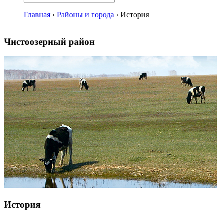
Главная
›
Районы и города
›
История
Чистоозерный район
История