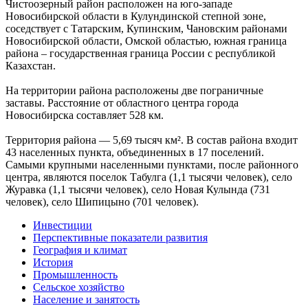
Чистоозерный район расположен на юго-западе
Новосибирской области в Кулундинской степной зоне,
соседствует с Татарским, Купинским, Чановским районами
Новосибирской области, Омской областью, южная граница
района – государственная граница России с республикой
Казахстан.
На территории района расположены две пограничные
заставы. Расстояние от областного центра города
Новосибирска составляет 528 км.
Территория района — 5,69 тысяч км². В состав района входит
43 населенных пункта, объединенных в 17 поселений.
Самыми крупными населенными пунктами, после районного
центра, являются поселок Табулга (1,1 тысячи человек), село
Журавка (1,1 тысячи человек), село Новая Кулында (731
человек), село Шипицыно (701 человек).
Инвестиции
Перспективные показатели развития
География и климат
История
Промышленность
Сельское хозяйство
Население и занятость