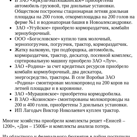
В ЗАО «Яркуль-Матюшкинское» приобретены
автомобиль грузовой, три доильные установки.
Обществом построены стационарная летняя доильная
площадка на 200 голов, откормплощадка на 200 голов на
ферме №1 и водонапорная башня в Новоалександровке.
ЗАО «Угуйское» приобрело кормораздатчик, комбайн
зерноуборочный.
ООО «Богословское» купило танк молочный,
зернопогрузчик, погрузчик, трактор, кормораздатчик.
Жатку валковую, три подборщика, автомобиль,
кормораздатчик, трактор, дискатор, посевной комплекс,
сортировальную машину приобрело ЗАО «Луч».
ЗАО «Родина» за счет кредитных ресурсов приобрело
комбайн кормоуборочный, два дискатора,
энергосредство, тракторы. В селе Воробьи ЗАО
«Родина» смонтирован молокопровод на 200 коров на
летней площадке и в коровнике.
ЗАО «Мурашовское» приобретена кормодробилка.
В ЗАО «Козинское» смонтированы молокопроводы на
200 и 400 голов, приобретены 3 доильных установки.
ИП Лагодыч Виктор Николаевич куплен трактор.
Многие хозяйства приобрели комплекты решет «Енисей –
1200», «Дон – 1500Б» и комплекты анализа потерь.
Из областного и федерального бюджетов в район поступили