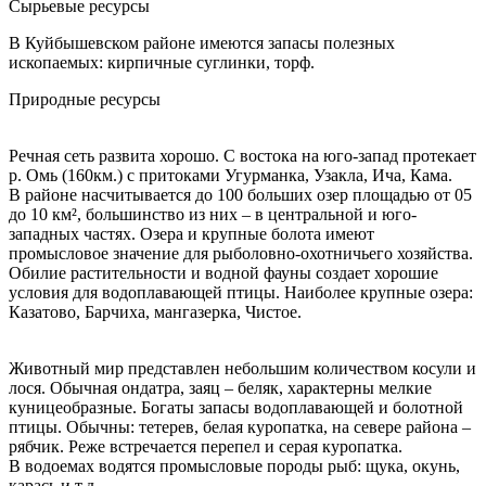
Сырьевые ресурсы
В Куйбышевском районе имеются запасы полезных
ископаемых: кирпичные суглинки, торф.
Природные ресурсы
Речная сеть развита хорошо. С востока на юго-запад протекает
р. Омь (160км.) с притоками Угурманка, Узакла, Ича, Кама.
В районе насчитывается до 100 больших озер площадью от 05
до 10 км², большинство из них – в центральной и юго-
западных частях. Озера и крупные болота имеют
промысловое значение для рыболовно-охотничьего хозяйства.
Обилие растительности и водной фауны создает хорошие
условия для водоплавающей птицы. Наиболее крупные озера:
Казатово, Барчиха, мангазерка, Чистое.
Животный мир представлен небольшим количеством косули и
лося. Обычная ондатра, заяц – беляк, характерны мелкие
куницеобразные. Богаты запасы водоплавающей и болотной
птицы. Обычны: тетерев, белая куропатка, на севере района –
рябчик. Реже встречается перепел и серая куропатка.
В водоемах водятся промысловые породы рыб: щука, окунь,
карась и т.д.