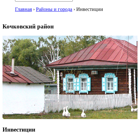
Главная
›
Районы и города
›
Инвестиции
Кочковский район
Инвестиции