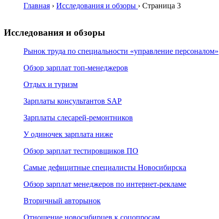
Главная
›
Исследования и обзоры
›
Страница 3
Исследования и обзоры
Рынок труда по специальности «управление персоналом»
Обзор зарплат топ-менеджеров
Отдых и туризм
Зарплаты консультантов SAP
Зарплаты слесарей-ремонтников
У одиночек зарплата ниже
Обзор зарплат тестировщиков ПО
Самые дефицитные специалисты Новосибирска
Обзор зарплат менеджеров по интернет-рекламе
Вторичный авторынок
Отношение новосибирцев к соцопросам