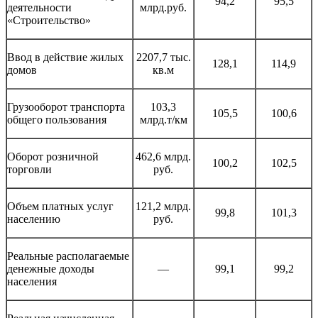
94,2
95,5
деятельности
млрд.руб.
«Строительство»
Ввод в действие жилых
2207,7 тыс.
128,1
114,9
домов
кв.м
Грузооборот транспорта
103,3
105,5
100,6
общего пользования
млрд.т/км
Оборот розничной
462,6 млрд.
100,2
102,5
торговли
руб.
Объем платных услуг
121,2 млрд.
99,8
101,3
населению
руб.
Реальные располагаемые
денежные доходы
—
99,1
99,2
населения