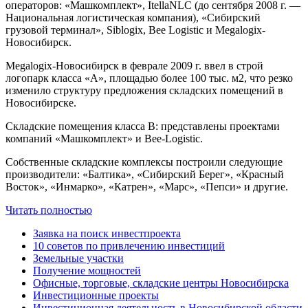
операторов: «Машкомплект», ItellaNLC (до сентября 2008 г. —
Национальная логистическая компания), «Сибирский
грузовой терминал», Siblogix, Bee Logistic и Megalogix-
Новосибирск.
Megalogix-Новосибирск в феврале 2009 г. ввел в строй
логопарк класса «А», площадью более 100 тыс. м2, что резко
изменило структуру предложения складских помещений в
Новосибирске.
Складские помещения класса В: представлены проектами
компаний «Машкомплект» и Bee-Logistic.
Собственные складские комплексы построили следующие
производители: «Балтика», «Сибирский Берег», «Красный
Восток», «Инмарко», «Катрен», «Марс», «Пепси» и другие.
Читать полностью
Заявка на поиск инвестпроекта
10 советов по привлечению инвестиций
Земельные участки
Получение мощностей
Офисные, торговые, складские центры Новосибирска
Инвестиционные проекты
Инвестиционная деятельность в Новосибирской области