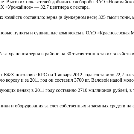
не. Высоких показателей добились хлеборобы ЗАО «Новомайское»
КХ «Урожайное» — 32,7 центнера с гектара.
 хозяйств составило: зерна (в бункерном весе) 325 тысяч тонн, 
ю новые пункты и сушильные комплексы в ОАО «Краснозерская
аза хранения зерна в районе на 30 тысяч тонн в таких хозяйст
 КФХ поголовье КРС на 1 января 2012 года составило 22,2 тыся
 корову и за 2011 год он составил 3700 кг. Валовой надой молок
вующих ценах) в 2011 году составило 2710 миллионов рублей, в
хники и оборудования за счет собственных и заемных средств на