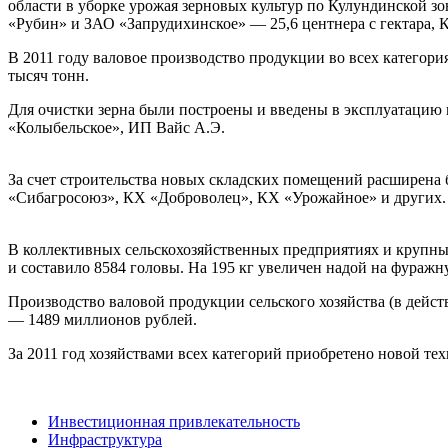
области в уборке урожая зерновых культур по Кулундинской зо
«Рубин» и ЗАО «Запрудихинское» — 25,6 центнера с гектара, 
В 2011 году валовое производство продукции во всех категориях
тысяч тонн.
Для очистки зерна были построены и введены в эксплуатаци
«Колыбельское», ИП Вайс А.Э.
За счет строительства новых складских помещений расширена б
«Сибагросоюз», КХ «Доброволец», КХ «Урожайное» и других.
В коллективных сельскохозяйственных предприятиях и крупных
и составило 8584 головы. На 195 кг увеличен надой на фуражную
Производство валовой продукции сельского хозяйства (в дейст
— 1489 миллионов рублей.
За 2011 год хозяйствами всех категорий приобретено новой те
Инвестиционная привлекательность
Инфраструктура