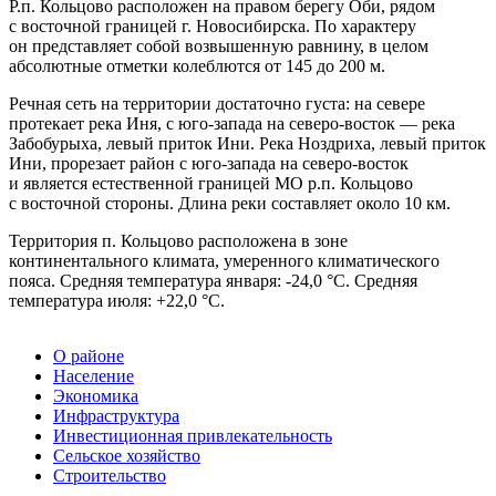
Р.п. Кольцово расположен на правом берегу Оби, рядом
с восточной границей г. Новосибирска. По характеру
он представляет собой возвышенную равнину, в целом
абсолютные отметки колеблются от 145 до 200 м.
Речная сеть на территории достаточно густа: на севере
протекает река Иня, с
юго-запада
на
северо-восток
— река
Забобурыха, левый приток Ини. Река Ноздриха, левый приток
Ини, прорезает район с
юго-запада
на
северо-восток
и является естественной границей МО р.п. Кольцово
с восточной стороны. Длина реки составляет около 10 км.
Территория п. Кольцово расположена в зоне
континентального климата, умеренного климатического
пояса. Средняя температура января: -24,0 °С. Средняя
температура июля: +22,0 °С.
О районе
Население
Экономика
Инфраструктура
Инвестиционная привлекательность
Сельское хозяйство
Строительство