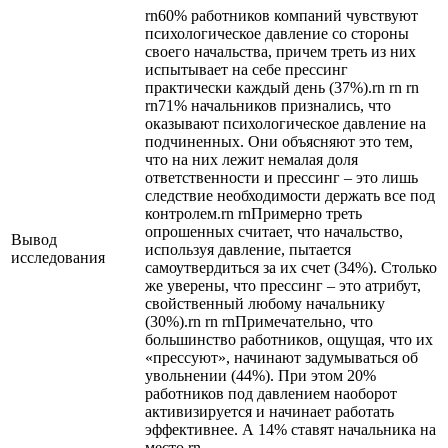
rn60% работников компаний чувствуют
психологическое давление со стороны
своего начальства, причем треть из них
испытывает на себе прессинг
практически каждый день (37%).rn rn rn
rn71% начальников признались, что
оказывают психологическое давление на
подчиненных. Они объясняют это тем,
что на них лежит немалая доля
ответственности и прессинг – это лишь
следствие необходимости держать все под
контролем.rn rnПримерно треть
опрошенных считает, что начальство,
Вывод
используя давление, пытается
исследования
самоутвердиться за их счет (34%). Столько
же уверены, что прессинг – это атрибут,
свойственный любому начальнику
(30%).rn rn rnПримечательно, что
большинство работников, ощущая, что их
«прессуют», начинают задумываться об
увольнении (44%). При этом 20%
работников под давлением наоборот
активизируется и начинает работать
эффективнее. А 14% ставят начальника на
место.rn