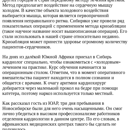
Метод предполагает воздействие на сердечную мышцу
холодом. В качестве объекта холодового воздействия
выбирается мышца, которая является первопричиной
появления неправильного ритма. Сибиряки уже провели ряд
показательных операций с применением метода криоабляции
(такое научное название носит вышеописанная операция). Его
стали использовать в нашей стране относительно недавно.
Криоабляция может принести здоровье огромному количеству
пациентов-сердечников.
На днях из далёкой Южной Африки приехал в Сибирь
кардиолог специально, чтобы ознакомиться с «холодовым»
лечением на практике. Курс обучения начинается за
операционным столом. Отметим, что в момент оперативного
вмешательства пациент находится в полном сознании и
общается с врачами. К очагу аритмии кардиохирург
добирается через маленький прокол на бедре при помощи
катетера, поэтому наркоз используется только местный.
Как рассказал гость из ЮАР, три дня пребывания в
Новосибирске были для него очень насыщенными. Он смог
лично убедиться в высоком профессионализме работников
отделения кардиологии в данном центре. По его словам, в
африканских медицинских центрах такого бы сделать не
получилось.