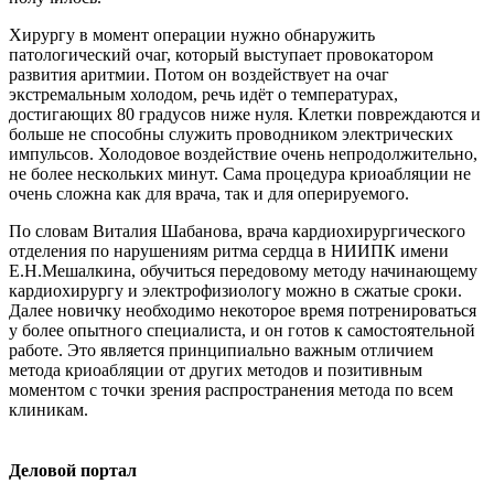
Хирургу в момент операции нужно обнаружить
патологический очаг, который выступает провокатором
развития аритмии. Потом он воздействует на очаг
экстремальным холодом, речь идёт о температурах,
достигающих 80 градусов ниже нуля. Клетки повреждаются и
больше не способны служить проводником электрических
импульсов. Холодовое воздействие очень непродолжительно,
не более нескольких минут. Сама процедура криоабляции не
очень сложна как для врача, так и для оперируемого.
По словам Виталия Шабанова, врача кардиохирургического
отделения по нарушениям ритма сердца в НИИПК имени
Е.Н.Мешалкина, обучиться передовому методу начинающему
кардиохирургу и электрофизиологу можно в сжатые сроки.
Далее новичку необходимо некоторое время потренироваться
у более опытного специалиста, и он готов к самостоятельной
работе. Это является принципиально важным отличием
метода криоабляции от других методов и позитивным
моментом с точки зрения распространения метода по всем
клиникам.
Деловой портал