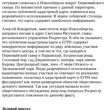
ситуация сложилась в Новосибирске вокруг Первомайского
сквера. По неизвестной причине у данной территории,
согласно публичной кадастровой карте, изменился вид
разрешённого использования. В мэрии сибирской столицы
считают, что карта содержит ошибочную информацию.
Алексей Кондратьев, заместитель мэра Новосибирска,
направил письмо в адрес Светланы Рягузовой, главы
регионального управления Росреестра. В нём он указывает,
что публичная кадастровая карта и ЕГРН содержат
некорректную информацию по ряду земельных участков
областного центра, в том числе тех, где находятся
Первомайский сквер и Нарымский, Бугринская роща,
Сосновый бор, сад Дзержинского, зоопарк, парк имени
Кирова, Центральный парк, зона «У моря Обского» и
Заельцовский парк. Виды разрешённого использования
вышеперечисленных участков не отвечают их реальному
назначению, поскольку в кадастровой карте и ЕГРН они
фигурируют как земли размещения объектов общественно-
делового значения. Так как ситуация вызвала волну
общественного обсуждения, вице-мэр попросил Росреестр
предоставить пояснения по данному факту.
Деловой портал