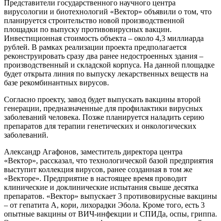
Представители государственного научного центра
вирусологии и биотехнологий «Вектор» объявили о том, что
планируется строительство новой производственной
площадки по выпуску противовирусных вакцин.
Инвестиционная стоимость объекта – около 4,3 миллиарда
рублей. В рамках реализации проекта предполагается
реконструировать сразу два ранее недостроенных здания –
производственный и складской корпуса. На данной площадке
будет открыта линия по выпуску лекарственных веществ на
базе рекомбинантных вирусов.
Согласно проекту, завод будет выпускать вакцины второй
генерации, предназначенные для профилактики вирусных
заболеваний человека. Позже планируется наладить серию
препаратов для терапии генетических и онкологических
заболеваний.
Александр Агафонов, заместитель директора центра
«Вектор», рассказал, что технологической базой предприятия
выступит коллекция вирусов, ранее созданная в том же
«Векторе». Предприятие в настоящее время проводит
клинические и доклинические испытания свыше десятка
препаратов. «Вектор» выпускает 3 противовирусные вакцины
– от гепатита А, кори, лихорадки Эбола. Кроме того, есть 3
опытные вакцины от ВИЧ-инфекции и СПИДа, оспы, гриппа.