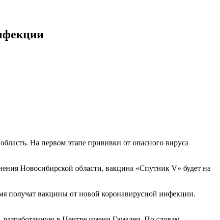
инфекции
бласть. На первом этапе прививки от опасного вируса
нения Новосибирской области, вакцина «Спутник V» будет на
емя получат вакцины от новой коронавирусной инфекции.
, разработанную в Центре имени Гамалеи. По словам