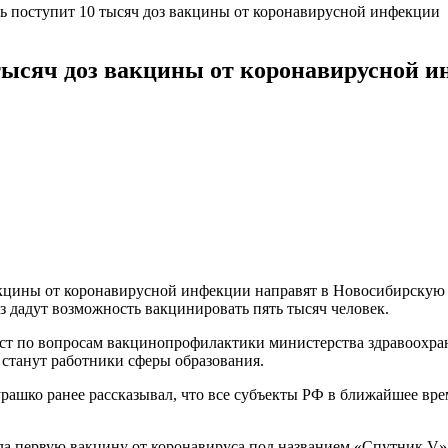
ь поступит 10 тысяч доз вакцины от коронавирусной инфекции
тысяч доз вакцины от коронавирусной 
акцины от коронавирусной инфекции направят в Новосибирскую о
з дадут возможность вакцинировать пять тысяч человек.
ист по вопросам вакцинопрофилактики министерства здравоохра
станут работники сферы образования.
рашко ранее рассказывал, что все субъекты РФ в ближайшее вр
.
ла первую вакцину от коронавируса под названием «Спутник V»