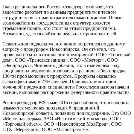
Глава регионального Россельхознадзора отмечает, что
ведомство работает по данным предприятиям в тесном
сотрудничестве с правоохранительными органами. Целью
взаимодействия государственных структур является
стремление понять, кто стоит за этими предприятиями.
Возможно, удастся выйти на реальных производителей.
Севастьянов подчеркнул, что лично встретился по данному
вопросу с прокурором Новосибирска. Он отметил, что
проверки начаты в отношении предприятий: ООО «Торговый
дом», ООО «Трансэкспедиция», ООО «Молторг», ООО
«Экопродукт». Чиновник добавил, что в нынешнем году
специалисты ведомства произвели в регионе забор порядка
130-ти проб молочных продуктов. Продукты оказались
фальсификатами в 27% случаев. Проводить мониторинг
молочной продукции специалисты Россельхознадзора начали
весной, выполняя распоряжение федерального правительства.
Роспотребнадзор РФ в мае 2016 года сообщил, что из оборота
изымается молочная продукция 6 предприятий
Новосибирской области, попавших под подозрение. Это ООО
«Молочная ферма», ЗАО «Искитимский молзавод», ООО
«Торговый объем», ООО «Новосибирск МолПрод», ООО
ПТК «Меркурий», ООО «МаслоПром-Н».