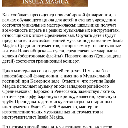
Как сообщает пресс-центр новосибирской филармонии, в
рамках обучающего цикла для детей в стенах учреждения
состоятся уникальные мастер-классы: школьники получат
возможность играть на редких музыкальных инструментах,
относящихся к эпохе Средневековья. Обучать детей будут
представители ансамбля ранней музыки под названием Insula
Magica. Среди инструментов, которые смогут освоить юные
жители Новосибирска — гусли, средневековые ударные и
калюки (обертоновые флейты). Первого июня (День защиты
детей) состоится грандиозный концерт.
Цикл мастер-классов для детей стартует 11 мая на базе
новосибирской филармонии, а именно в Музыкальной
гостиной при Камерном зале. Отметим, что группа Insula
Magica исполняет музыку эпохи западноевропейского
Средневековья, Барокко и Ренессанса, задействуя лютню,
готическую арфу, барочную скрипку, клавесин, кулисную
трубу. Преподавать детям искусство игры на старинных
инструментах будет Сергей Адаменко, мастер по
изготовлению таких музыкальных инструментов и
инструменталист Insula Magica.
По итогам занятий двадцать участников мастер-классов