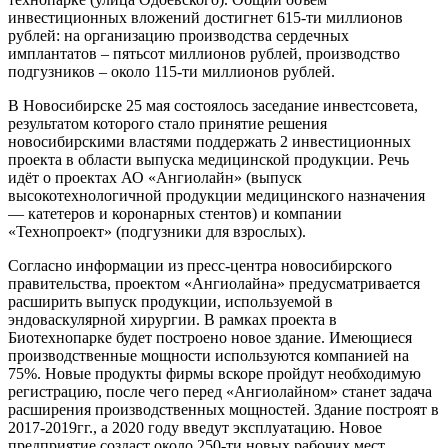
инвестиционных вложений достигнет 615-ти миллионов
рублей: на организацию производства сердечных
имплантатов – пятьсот миллионов рублей, производство
подгузников – около 115-ти миллионов рублей.
В Новосибирске 25 мая состоялось заседание инвестсовета,
результатом которого стало принятие решения
новосибирскими властями поддержать 2 инвестиционных
проекта в области выпуска медицинской продукции. Речь
идёт о проектах АО «Ангиолайн» (выпуск
высокотехнологичной продукции медицинского назначения
— катетеров и коронарных стентов) и компании
«Технопроект» (подгузники для взрослых).
Согласно информации из пресс-центра новосибирского
правительства, проектом «Ангиолайна» предусматривается
расширить выпуск продукции, используемой в
эндоваскулярной хирургии. В рамках проекта в
Биотехнопарке будет построено новое здание. Имеющиеся
производственные мощности используются компанией на
75%. Новые продукты фирмы вскоре пройдут необходимую
регистрацию, после чего перед «Ангиолайном» станет задача
расширения производственных мощностей. Здание построят в
2017-2019гг., а 2020 году введут эксплуатацию. Новое
предприятие создаст около 250-ти новых рабочих мест.