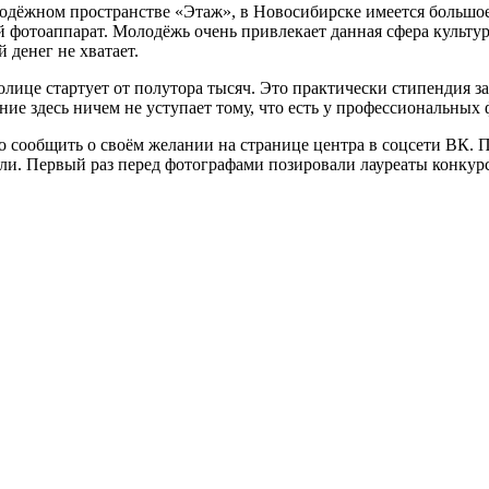
лодёжном пространстве «Этаж», в Новосибирске имеется большо
 фотоаппарат. Молодёжь очень привлекает данная сфера культуры
 денег не хватает.
олице стартует от полутора тысяч. Это практически стипендия з
ие здесь ничем не уступает тому, что есть у профессиональных
чно сообщить о своём желании на странице центра в соцсети ВК.
ели. Первый раз перед фотографами позировали лауреаты конкурс