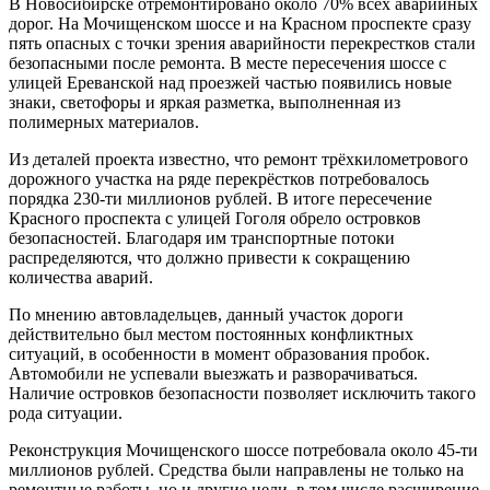
В Новосибирске отремонтировано около 70% всех аварийных
дорог. На Мочищенском шоссе и на Красном проспекте сразу
пять опасных с точки зрения аварийности перекрестков стали
безопасными после ремонта. В месте пересечения шоссе с
улицей Ереванской над проезжей частью появились новые
знаки, светофоры и яркая разметка, выполненная из
полимерных материалов.
Из деталей проекта известно, что ремонт трёхкилометрового
дорожного участка на ряде перекрёстков потребовалось
порядка 230-ти миллионов рублей. В итоге пересечение
Красного проспекта с улицей Гоголя обрело островков
безопасностей. Благодаря им транспортные потоки
распределяются, что должно привести к сокращению
количества аварий.
По мнению автовладельцев, данный участок дороги
действительно был местом постоянных конфликтных
ситуаций, в особенности в момент образования пробок.
Автомобили не успевали выезжать и разворачиваться.
Наличие островков безопасности позволяет исключить такого
рода ситуации.
Реконструкция Мочищенского шоссе потребовала около 45-ти
миллионов рублей. Средства были направлены не только на
ремонтные работы, но и другие цели, в том числе расширение