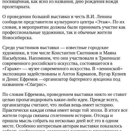
посвящённая, как ясно из названия, дню рождения вождя
пролетариата.
О проведении большой выставки в честь В.И. Ленина
сообщили представители культурного центра «Этаж». По их
словам, в мероприятии должны были принимать участие как
профессиональные художники, так и обычные жители
Новосибирска.
Среди участников выставки — известные городские
художники, в том числе Константин Скотников и Маяна
Насыбулова. Напомним, что они участвовали в Триеннале
современного российского искусства, состоявшегося в
«Гараже» — музее современного искусства. В «ленинской»
экспозиции задействованы и Антон Карманов, Вугар Кулиев
и Денис Ефремов —организатор бартерного аукциона под
названием «Сбагрис».
По словам Ефремова, проведением выставки никто не ставит
целью пропагандировать какие-либо идеи. Прежде всего,
организаторы считают, что любая вещь имеет историю.
Практически каждая семья имеет вещи той эпохи. В итоге все
жители города связаны сплетением истории. Отсюда и
пришла мысль собрать на несколько дней всё это в одном
месте. Особенно интересным авторам выставки показалось