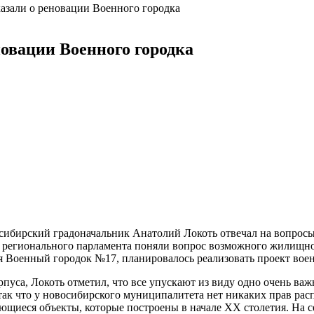
азали о реновации Военного городка
новации Военного городка
сибирский градоначальник Анатолий Локоть отвечал на вопросы
ы регионального парламента поняли вопрос возможного жилищно
ся Военный городок №17, планировалось реализовать проект вое
пуса, Локоть отметил, что все упускают из виду одно очень важн
так что у новосибирского муниципалитета нет никаких прав рас
щиеся объекты, которые построены в начале ХХ столетия. На с