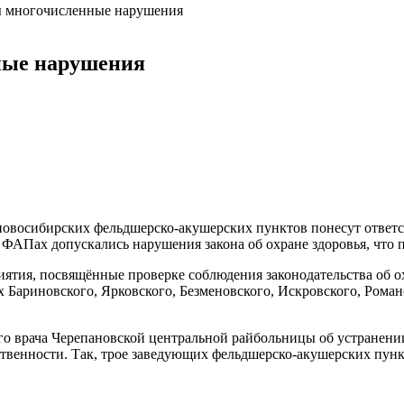
 многочисленные нарушения
ные нарушения
новосибирских фельдшерско-акушерских пунктов понесут ответст
 ФАПах допускались нарушения закона об охране здоровья, что 
тия, посвящённые проверке соблюдения законодательства об о
х Бариновского, Ярковского, Безменовского, Искровского, Рома
го врача Черепановской центральной райбольницы об устранени
венности. Так, трое заведующих фельдшерско-акушерских пункт