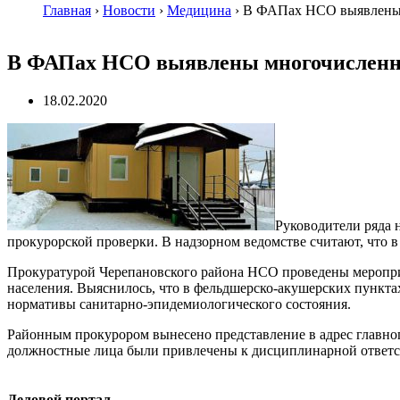
Главная
›
Новости
›
Медицина
›
В ФАПах НСО выявлены
В ФАПах НСО выявлены многочислен
18.02.2020
Руководители ряда 
прокурорской проверки. В надзорном ведомстве считают, что в
Прокуратурой Черепановского района НСО проведены мероприя
населения. Выяснилось, что в фельдшерско-акушерских пункта
нормативы санитарно-эпидемиологического состояния.
Районным прокурором вынесено представление в адрес главно
должностные лица были привлечены к дисциплинарной ответст
Деловой портал