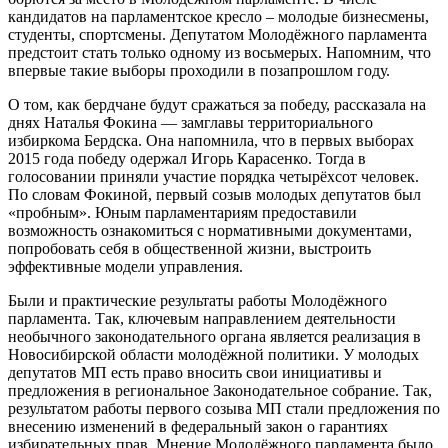
кандидатов на парламентское кресло – молодые бизнесмены,
студенты, спортсмены. Депутатом Молодёжного парламента
предстоит стать только одному из восьмерых. Напомним, что
впервые такие выборы проходили в позапрошлом году.
О том, как бердчане будут сражаться за победу, рассказала на
днях Наталья Фокина — замглавы территориального
избиркома Бердска. Она напомнила, что в первых выборах
2015 года победу одержал Игорь Карасенко. Тогда в
голосовании приняли участие порядка четырёхсот человек.
По словам Фокиной, первый созыв молодых депутатов был
«пробным». Юным парламентариям предоставили
возможность ознакомиться с нормативными документами,
попробовать себя в общественной жизни, выстроить
эффективные модели управления.
Были и практические результаты работы Молодёжного
парламента. Так, ключевым направлением деятельности
необычного законодательного органа является реализация в
Новосибирской области молодёжной политики. У молодых
депутатов МП есть право вносить свои инициативы и
предложения в региональное Законодательное собрание. Так,
результатом работы первого созыва МП стали предложения по
внесению изменений в федеральный закон о гарантиях
избирательных прав. Мнение Молодёжного парламента было