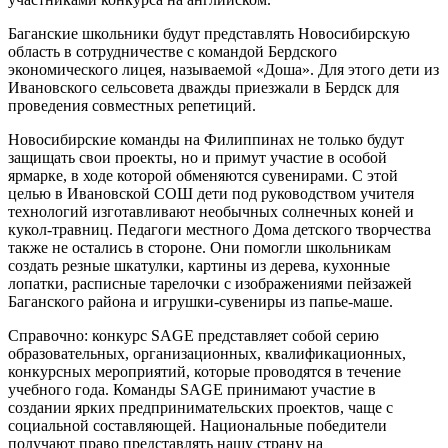
Баганские школьники будут представлять Новосибирскую
область в сотрудничестве с командой Бердского
экономического лицея, называемой «Доша». Для этого дети из
Ивановского сельсовета дважды приезжали в Бердск для
проведения совместных репетиций.
Новосибирские команды на Филиппинах не только будут
защищать свои проекты, но и примут участие в особой
ярмарке, в ходе которой обменяются сувенирами. С этой
целью в Ивановской СОШ дети под руководством учителя
технологий изготавливают необычных солнечных коней и
кукол-травниц. Педагоги местного Дома детского творчества
также не остались в стороне. Они помогли школьникам
создать резные шкатулки, картины из дерева, кухонные
лопатки, расписные тарелочки с изображениями пейзажей
Баганского района и игрушки-сувениры из папье-маше.
Справочно: конкурс SAGE представляет собой серию
образовательных, организационных, квалификационных,
конкурсных мероприятий, которые проводятся в течение
учебного года. Команды SAGE принимают участие в
создании ярких предпринимательских проектов, чаще с
социальной составляющей. Национальные победители
получают право представлять нашу страну на