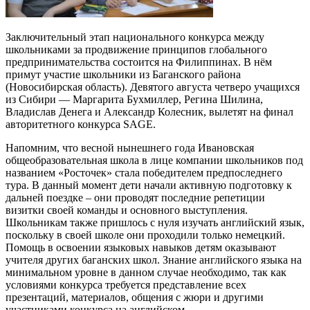
Заключительный этап национального конкурса между
школьниками за продвижение принципов глобального
предпринимательства состоится на Филиппинах. В нём
примут участие школьники из Баганского района
(Новосибирская область). Девятого августа четверо учащихся
из Сибири — Маргарита Бухмиллер, Регина Шилина,
Владислав Денега и Александр Колесник, вылетят на финал
авторитетного конкурса SAGE.
Напомним, что весной нынешнего года Ивановская
общеобразовательная школа в лице компании школьников под
названием «Росточек» стала победителем предпоследнего
тура. В данный момент дети начали активную подготовку к
дальней поездке – они проводят последние репетиции
визитки своей команды и основного выступления.
Школьникам также пришлось с нуля изучать английский язык,
поскольку в своей школе они проходили только немецкий.
Помощь в освоении языковых навыков детям оказывают
учителя других баганских школ. Знание английского языка на
минимальном уровне в данном случае необходимо, так как
условиями конкурса требуется представление всех
презентаций, материалов, общения с жюри и другими
участниками конкурса на английском.