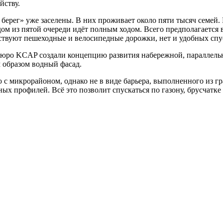
йству.
ерег» уже заселены. В них проживает около пяти тысяч семей. 
н дом из пятой очереди идёт полным ходом. Всего предполагает
тствуют пешеходные и велосипедные дорожки, нет и удобных спус
юро KCAP создали концепцию развития набережной, параллельн
 образом водный фасад.
с микрорайоном, однако не в виде барьера, выполненного из гра
ых профилей. Всё это позволит спускаться по газону, брусчатке 