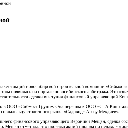
онной
ной
пакета акций новосибирской строительной компании «Сибмост
этом появилась на портале новосибирского арбитража. Это озн
ствительности сделки выступил финансовый управляющий Кошк
олю в ООО «Сибмост Групп». Она перешла к ООО «СТА Капитал»
совладельцу столичного рынка «Садовод» Аразу Мехдиеву.
ашнего финансового управляющего Вероники Мещан, сделка состо
о, Мещан отметила, что продажа акций прошла по ценам, котор