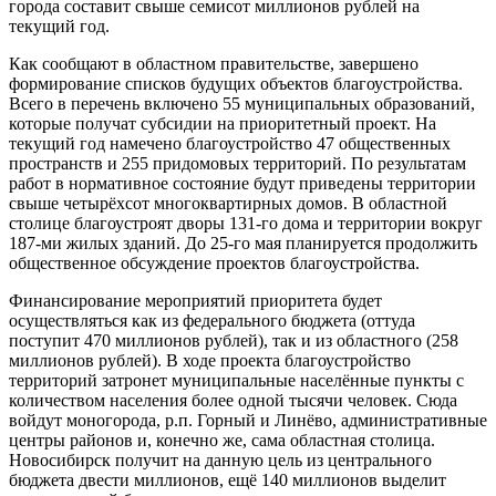
города составит свыше семисот миллионов рублей на
текущий год.
Как сообщают в областном правительстве, завершено
формирование списков будущих объектов благоустройства.
Всего в перечень включено 55 муниципальных образований,
которые получат субсидии на приоритетный проект. На
текущий год намечено благоустройство 47 общественных
пространств и 255 придомовых территорий. По результатам
работ в нормативное состояние будут приведены территории
свыше четырёхсот многоквартирных домов. В областной
столице благоустроят дворы 131-го дома и территории вокруг
187-ми жилых зданий. До 25-го мая планируется продолжить
общественное обсуждение проектов благоустройства.
Финансирование мероприятий приоритета будет
осуществляться как из федерального бюджета (оттуда
поступит 470 миллионов рублей), так и из областного (258
миллионов рублей). В ходе проекта благоустройство
территорий затронет муниципальные населённые пункты с
количеством населения более одной тысячи человек. Сюда
войдут моногорода, р.п. Горный и Линёво, административные
центры районов и, конечно же, сама областная столица.
Новосибирск получит на данную цель из центрального
бюджета двести миллионов, ещё 140 миллионов выделит