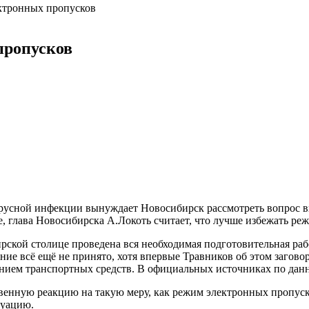
ктронных пропусков
пропусков
усной инфекции вынуждает Новосибирск рассмотреть вопрос вв
е, глава Новосибирска А.Локоть считает, что лучше избежать ре
ирской столице проведена вся необходимая подготовительная раб
е всё ещё не принято, хотя впервые Травников об этом заговори
ением транспортных средств. В официальных источниках по дан
венную реакцию на такую меру, как режим электронных пропуск
туацию.