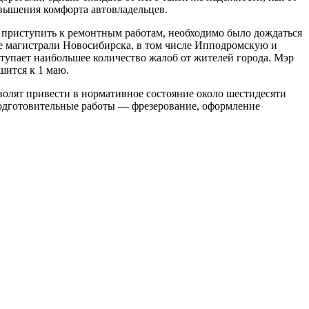
овышения комфорта автовладельцев.
 приступить к ремонтным работам, необходимо было дождаться
е магистрали Новосибирска, в том числе Ипподромскую и
ступает наибольшее количество жалоб от жителей города. Мэр
шится к 1 маю.
олят привести в нормативное состояние около шестидесяти
подготовительные работы — фрезерование, оформление