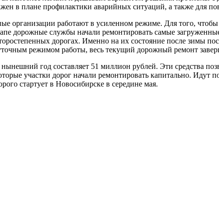
важен в плане профилактики аварийных ситуаций, а также для п
ые организации работают в усиленном режиме. Для того, чтобы
этапе дорожные службы начали ремонтировать самые загруженны
второстепенных дорогах. Именно на их состояние после зимы по
суточным режимом работы, весь текущий дорожный ремонт завер
ынешний год составляет 51 миллион рублей. Эти средства позв
оторые участки дорог начали ремонтировать капитально. Идут 
рого стартует в Новосибирске в середине мая.