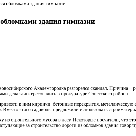
тся обломками здания гимназии
 обломками здания гимназии
новосибирского Академгородка разгорелся скандал. Причина – р
ми дела заинтересовались в прокуратуре Советского района.
ривезти к ним кирпичи, бетонные перекрытия, металлическую ар
у. Вместо этого садоводы предложили использовать стройматер
 из строительного мусора в лесу. Некоторые посчитали, что это
ступающие за строительство дороги из обломков здания говорят