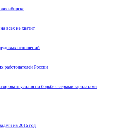
Новосибирске
на всех не хватит
 трудовых отношений
х работодателей России
зировать усилия по борьбе с серыми зарплатами
адачи на 2016 год