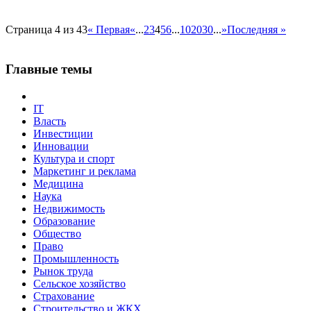
Страница 4 из 43
« Первая
«
...
2
3
4
5
6
...
10
20
30
...
»
Последняя »
Главные темы
IT
Власть
Инвестиции
Инновации
Культура и спорт
Маркетинг и реклама
Медицина
Наука
Недвижимость
Образование
Общество
Право
Промышленность
Рынок труда
Сельское хозяйство
Страхование
Строительство и ЖКХ