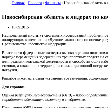
Главная
›
Новости
›
Финансы
›
Новосибирская область в 
Новосибирская область в лидерах по к
16.09.2015
Национальный институт системных исследований проблем предпр
лидирующих в номинации «Лучшие заключения по оценке регу
Правительстве Российской Федерации.
В частности федеральные эксперты высоко оценили подготовле
порядке перемещения задержанных транспортных средств на с
для предпринимательской деятельности и способствующие изб
стоянки, а также по их территории только при полной погруз
погрузки).
Разработчиком акта были устранены все замечания, содержащие
Для справки.
Оценка регулирующего воздействия (ОРВ) – набор определённых
выработать адекватную политику и внедрить её.
Проведение (ОРВ) направлено на снижение издержек заинтере