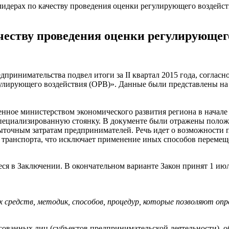
лидерах по качеству проведения оценки регулирующего воздейс
ачеству проведения оценки регулирующег
инимательства подвел итоги за II квартал 2015 года, согласно
лирующего воздействия (ОРВ)». Данные были представлены на
нное министерством экономического развития региона в начале
пециализированную стоянку. В документе были отражены полож
ыточным затратам предпринимателей. Речь идет о возможности
ке транспорта, что исключает применение иных способов переме
ся в Заключении. В окончательном варианте Закон принят 1 июл
 средств, методик, способов, процедур, которые позволяют опр
сованных лиц (субъектов предпринимательской деятельности), 