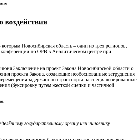
твия
о воздействия
 которым Новосибирская область – один из трех регионов,
 конференции по ОРВ в Аналитическом центре при
 июня Заключение на проект Закона Новосибирской области о
ения проекта Закона, создающие необоснованные затруднения
 перемещения задержанного транспорта на специализированные
щения (буксировку путем жесткой сцепки и частичной
я.
еделённому государственному органу или чиновнику
обеспечение экономии бюджетных средств, снижение риска