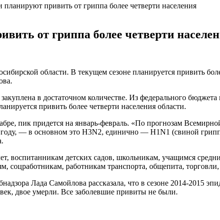
 планируют привить от гриппа более четверти населения
ивить от гриппа более четверти населе
сибирской области. В текущем сезоне планируется привить боле
ова.
закуплена в достаточном количестве. Из федерального бюджета н
планируется привить более четверти населения области.
абре, пик придется на январь-февраль. «По прогнозам Всемирной
 году, — в основном это H3N2, единично — H1N1 (свиной грипп
.
лет, воспитанникам детских садов, школьникам, учащимся средни
ям, соцработникам, работникам транспорта, общепита, торговли
надзора Лада Самойлова рассказала, что в сезоне 2014-2015 эп
ек, двое умерли. Все заболевшие привиты не были.