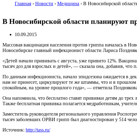
Главная
›
Новости
›
Медицина
›
В Новосибирской области
В Новосибирской области планируют пр
10.09.2015
Массовая вакцинация населения против гриппа началась в Ново
Новосибирске главный инфекционист области Лариса Поздняк
«Детей начали прививать с августа, уже привито 12%. Вакцина 
тысяч доз для взрослых и детей», — сказала она, добавив, что 
По данным инфекциониста, начало эпидсезона ожидается в дек
нам не принесет, циркулируют те же штаммы, что и в прошлом
спокойным, на уровне прошлого года», — отметила Позднякова
Она напомнила, что бесплатно ставят прививки детям до трех 
Также бесплатная прививка полагается медработникам, учител
Заместитель руководителя регионального управления Роспотреб
тысяч заболевших ОРВИ грипп был диагностирован у 514 челов
Источник:
http://tass.ru/