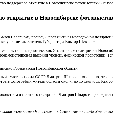
ство поддержало открытие в Новосибирске фотовыставки «Вызо
ло открытие в Новосибирске фотовыста
«Вызов Северному полюсу», посвященная молодежной полярной э
ял участие заместитель Губернатора Виктор Шевченко.
тельная, но и патриотическая. Участник экспедиции от Новоси
 продемонстрировал высокий уровень физической подготовки. Те
.
письмо Губернатора Новосибирской области.
ный мастер спорта СССР Дмитрий Шпаро, символично, что выста
треть фотографии жители области смогут до 15 сентября. Как 
оводством известного полярника Дмитрия Шпаро и проводится 
полярная экспедиция «На лыжах – к Северному полюсу!» Ученик вы