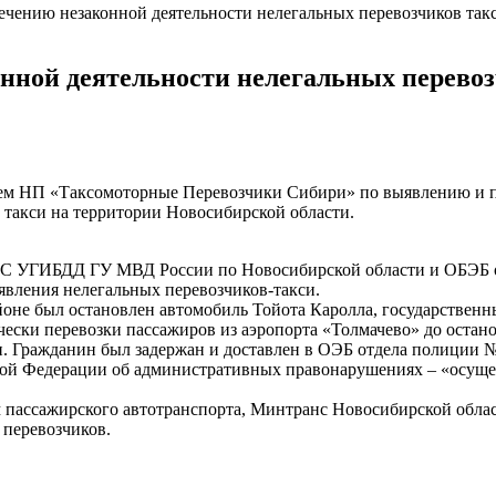
сечению незаконной деятельности нелегальных перевозчиков так
онной деятельности нелегальных перевоз
ием НП «Таксомоторные Перевозчики Сибири» по выявлению и п
 такси на территории Новосибирской области.
С УГИБДД ГУ МВД России по Новосибирской области и ОБЭБ о
явления нелегальных перевозчиков-такси.
оне был остановлен автомобиль Тойота Каролла, государственн
чески перевозки пассажиров из аэропорта «Толмачево» до остан
си. Гражданин был задержан и доставлен в ОЭБ отдела полиции
йской Федерации об административных правонарушениях – «осущ
ассажирского автотранспорта, Минтранс Новосибирской област
 перевозчиков.