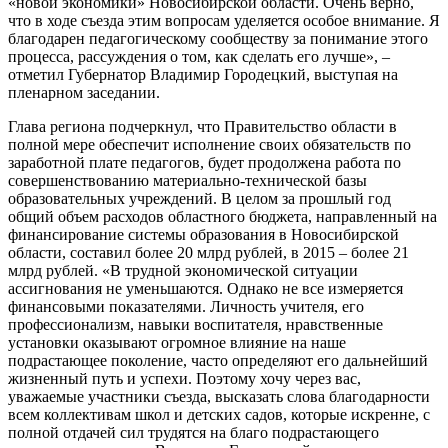
«новой экономики» Новосибирской области. Очень верно,
что в ходе съезда этим вопросам уделяется особое внимание. Я
благодарен педагогическому сообществу за понимание этого
процесса, рассуждения о том, как сделать его лучше», –
отметил Губернатор Владимир Городецкий, выступая на
пленарном заседании.
Глава региона подчеркнул, что Правительство области в
полной мере обеспечит исполнение своих обязательств по
заработной плате педагогов, будет продолжена работа по
совершенствованию материально-технической базы
образовательных учреждений. В целом за прошлый год
общий объем расходов областного бюджета, направленный на
финансирование системы образования в Новосибирской
области, составил более 20 млрд рублей, в 2015 – более 21
млрд рублей. «В трудной экономической ситуации
ассигнования не уменьшаются. Однако не все измеряется
финансовыми показателями. Личность учителя, его
профессионализм, навыки воспитателя, нравственные
установки оказывают огромное влияние на наше
подрастающее поколение, часто определяют его дальнейший
жизненный путь и успехи. Поэтому хочу через вас,
уважаемые участники съезда, высказать слова благодарности
всем коллективам школ и детских садов, которые искренне, с
полной отдачей сил трудятся на благо подрастающего