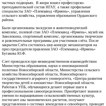
частных подворьях. В жюри вошел профессорско-
преподавательский состав НГАУ, а также профильные
специалисты ЗАО «Племзавод «Ирмень», управления
сельского хозяйства, управления образования Ордынского
района.
Были организованы экскурсии в животноводческий
комплекс, полевой стан ЗАО «Племзавод «Ирмень», музей им.
Заволокина, спортивный комплекс, организованы творческие
и развлекательные программы для участников слёта. После
закрытия Слёта состоялось шоу-конкурс механизаторов на
приз председателя правления ЗАО «Племзавод «Ирмень»
Бугакова Ю.Ф.
Слет проводился при межведомственном взаимодействии
Министерства образования, науки и инновационной
политики Новосибирской области, Министерства сельского
хозяйства Новосибирской области, Новосибирского
государственного аграрного университета, «Центра развития
творчества детей и юношества» Новосибирской области.
Работая в УПБ, обучающиеся делают первые шаги в
профессиональном самоопределении. Приобретают знания и
умения по выращиванию сельскохозяйственных культур,
постигают азы экономических расчетов, получают
представления о системах земледелия и севооборота, проводят