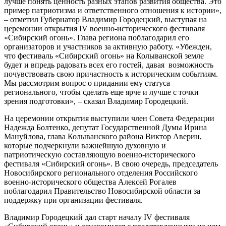
лучше понять ценность разных этапов развития общества. Это
пример патриотизма и ответственного отношения к истории»,
– отметил Губернатор Владимир Городецкий, выступая на
церемонии открытия IV военно-исторического фестиваля
«Сибирский огонь». Глава региона поблагодарил его
организаторов и участников за активную работу. «Убежден,
что фестиваль «Сибирский огонь» на Колыванской земле
будет и впредь радовать всех его гостей, давая возможность
почувствовать свою причастность к историческим событиям.
Мы рассмотрим вопрос о придании ему статуса
регионального, чтобы сделать еще ярче и лучше с точки
зрения подготовки», – сказал Владимир Городецкий.
На церемонии открытия выступили член Совета Федерации
Надежда Болтенко, депутат Государственной Думы Ирина
Мануйлова, глава Колыванского района Виктор Аверин,
которые подчеркнули важнейшую духовную и
патриотическую составляющую военно-исторического
фестиваля «Сибирский огонь». В свою очередь, председатель
Новосибирского регионального отделения Российского
военно-исторического общества Алексей Рогалев
поблагодарил Правительство Новосибирской области за
поддержку при организации фестиваля.
Владимир Городецкий дал старт началу IV фестиваля