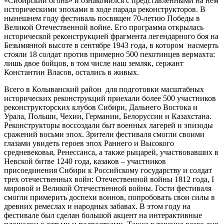
«Сибирский огонь» и ознакомился с представленными на нем
историческими эпохами в ходе парада реконструкторов. В
нынешнем году фестиваль посвящен 70-летию Победы в
Великой Отечественной войне. Его программа открылась
исторической реконструкцией фрагмента легендарного боя на
Безымянной высоте в сентябре 1943 года, в котором насмерть
стояли 18 солдат против примерно 500 пехотинцев вермахта:
лишь двое бойцов, в том числе наш земляк, сержант
Константин Власов, остались в живых.
Всего в Колыванский район для подготовки масштабных
исторических реконструкций приехали более 500 участников
реконструкторских клубов Сибири, Дальнего Востока и
Урала, Польши, Чехии, Германии, Белоруссии и Казахстана.
Реконструкторы воссоздали быт военных лагерей и эпизоды
сражений восьми эпох. Зрители фестиваля смогли своими
глазами увидеть героев эпох Раннего и Высокого
средневековья, Ренессанса, а также рыцарей, участвовавших в
Невской битве 1240 года, казаков – участников
присоединения Сибири к Российскому государству и солдат
трех отечественных войн: Отечественной войны 1812 года, I
мировой и Великой Отечественной войны. Гости фестиваля
смогли примерить доспехи воинов, попробовать свои силы в
древних ремеслах и народных забавах. В этом году на
фестивале был сделан большой акцент на интерактивные