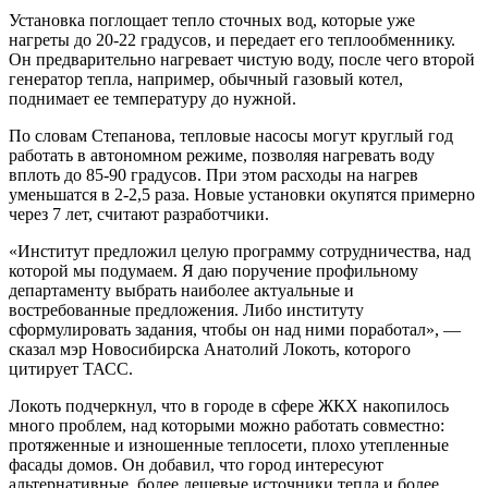
Установка поглощает тепло сточных вод, которые уже
нагреты до 20-22 градусов, и передает его теплообменнику.
Он предварительно нагревает чистую воду, после чего второй
генератор тепла, например, обычный газовый котел,
поднимает ее температуру до нужной.
По словам Степанова, тепловые насосы могут круглый год
работать в автономном режиме, позволяя нагревать воду
вплоть до 85-90 градусов. При этом расходы на нагрев
уменьшатся в 2-2,5 раза. Новые установки окупятся примерно
через 7 лет, считают разработчики.
«Институт предложил целую программу сотрудничества, над
которой мы подумаем. Я даю поручение профильному
департаменту выбрать наиболее актуальные и
востребованные предложения. Либо институту
сформулировать задания, чтобы он над ними поработал», —
сказал мэр Новосибирска Анатолий Локоть, которого
цитирует ТАСС.
Локоть подчеркнул, что в городе в сфере ЖКХ накопилось
много проблем, над которыми можно работать совместно:
протяженные и изношенные теплосети, плохо утепленные
фасады домов. Он добавил, что город интересуют
альтернативные, более дешевые источники тепла и более