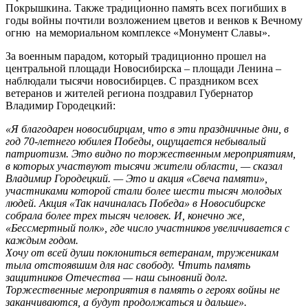
Покрышкина. Также традиционно память всех погибших в
годы войны почтили возложением цветов и венков к Вечному
огню на мемориальном комплексе «Монумент Славы».
За военным парадом, который традиционно прошел на
центральной площади Новосибирска – площади Ленина –
наблюдали тысячи новосибирцев. С праздником всех
ветеранов и жителей региона поздравил Губернатор
Владимир Городецкий:
«Я благодарен новосибирцам, что в эти праздничные дни, в
год 70-летнего юбилея Победы, ощущается небывалый
патриотизм. Это видно по торжественным мероприятиям,
в которых участвуют тысячи жители области, — сказал
Владимир Городецкий. — Это и акция «Свеча памяти»,
участниками которой стали более шести тысяч молодых
людей. Акция «Так начиналась Победа» в Новосибирске
собрала более трех тысяч человек. И, конечно же,
«Бессмертный полк», где число участников увеличивается с
каждым годом.
Хочу от всей души поклониться ветеранам, труженикам
тыла отстоявшим для нас свободу. Чтить память
защитников Отечества — наш сыновний долг.
Торжественные мероприятия в память о героях войны не
заканчиваются, а будут продолжаться и дальше».