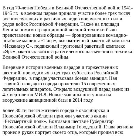
В год 70-летия Победы в Великой Отечественной войне 1941-
1945 гг. в военном параде приняли участие более трех тысяч
военнослужащих и различных видов вооруженных сил и
родов войск Российской Федерации. Также на площади
Ленина помимо традиционной военной техники были
представлены новые образцы — бронированные командно-
штабные машины «Тигр», высокоточный ракетный комплекс
«Искандер С», подвижный грунтовый ракетный комплекс
«Ярс» ракетных войск стратегического назначения и техника
Великой Отечественной войны.
Впервые в истории военных парадов и торжественных
шествий, проводимых в центрах субъектов Российской
Федерации, в параде участвовала боевая авиация. Над
главной площадью города пролетели 15 современных
летательных аппаратов. Открыло воздушный парад звено из
4-х вертолетов МИ-8. Новые машины поступили на
вооружение авиационной базы в 2014 году.
Более 30-ти тысяч жителей города Новосибирска и
Новосибирской области приняли участие в акции
«Бессмертный полк». Возглавил шествие Губернатор
Новосибирской области Владимир Городецкий. Глава региона
пронес в руках портрет своего отца, который прошел всю