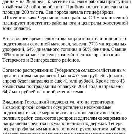
данным на 29 апреля, к весенне-полевым работам приступили
хозяйства 22 районов области. Прибивка влаги проведена на
площади 200 тыс га. Сев гороха начала птицефабрика
«Посевнинская» Черепановского района. С 1 мая к посевной
планируют приступить районы юга и центрально-восточной
зоны области.
В настоящее время сельхозтоваропроизводители полностью
подготовили семенной материал, завезли 77% минеральных
удобрений, 64% дизельного топлива и 60% бензина. Свыше
90% топлива завезли сельскохозяйственные организации
Татарского и Венгеровского районов.
Согласно распоряжению Губернатора селькохозяйственным
организациям направлено 1 млрд 457 млн рублей. До конца
апреля будет направлено еще 41 млн рублей. Кроме того 43
хозяйствам пострадавшим от засухи 2014 года направлено
64,7 млн рублей на приобретение семян.
Владимир Городецкий подчеркнул, что на территории
Новосибирской области осуществлены необходимые
подготовительные мероприятия для проведения весенне-
полевых работ, сельхозтоваропроизводителям своевременно
направлены средства государственной поддержки. Теперь
перед профильным министерством и руководством районов