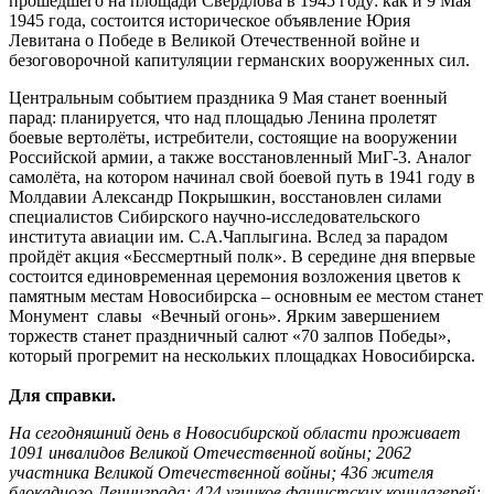
прошедшего на площади Свердлова в 1945 году: как и 9 Мая
1945 года, состоится историческое объявление Юрия
Левитана о Победе в Великой Отечественной войне и
безоговорочной капитуляции германских вооруженных сил.
Центральным событием праздника 9 Мая станет военный
парад: планируется, что над площадью Ленина пролетят
боевые вертолёты, истребители, состоящие на вооружении
Российской армии, а также восстановленный МиГ-3. Аналог
самолёта, на котором начинал свой боевой путь в 1941 году в
Молдавии Александр Покрышкин, восстановлен силами
специалистов Сибирского научно-исследовательского
института авиации им. С.А.Чаплыгина. Вслед за парадом
пройдёт акция «Бессмертный полк». В середине дня впервые
состоится единовременная церемония возложения цветов к
памятным местам Новосибирска – основным ее местом станет
Монумент славы «Вечный огонь». Ярким завершением
торжеств станет праздничный салют «70 залпов Победы»,
который прогремит на нескольких площадках Новосибирска.
Для справки.
На сегодняшний день в Новосибирской области проживает
1091 инвалидов Великой Отечественной войны; 2062
участника Великой Отечественной войны; 436 жителя
блокадного Ленинграда; 424 узников фашистских концлагерей;