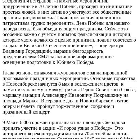
захоронения ветеранов. «Памятные мероприятия,
приуроченные к 70-летию Победы, проходят по инициативе
простых людей, в них активно участвуют все общественные
организации, молодежь. Такие проявления подлинного
патриотизма трудно переоценить. День Победы для нашего
народа всегда был объединяющим праздником. Сейчас это
особенно важно с учетом попыток фальсификации истории,
которые часто делаются с целью принизить подвиг советского
солдата в Великой Отечественной войне», – подчеркнул
Владимир Городецкий, выразив благодарность
представителям СМИ за активное информационное
освещение подготовки к Юбилею Победы.
Глава региона ознакомил журналистов с запланированной
программой праздничных мероприятий. Основные торжества
в Новосибирске начнутся 8 мая в возложением цветов к
памятнику нашему земляку, трижды Герою Советского Союза,
маршалу авиации Александру Ивановичу Покрышкину на
площади Маркса. В середине дня в Новосибирском театре
оперы и балета пройдут торжественное собрание и
праздничный концерт.
9 Мая в 6.00 горожан приглашают на площадь Свердлова
принять участие в акции «И город узнал о Победе». Это
историческая реконструкция митинга 70-летней давности,