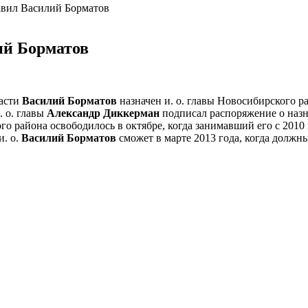
авил Василий Борматов
ий Борматов
ласти
Василий Борматов
назначен и. о. главы Новосибирского р
. о. главы
Александр Диккерман
подписал распоряжение о назн
о района освободилось в октябре, когда занимавший его с 2010
и. о.
Василий Борматов
сможет в марте 2013 года, когда должн