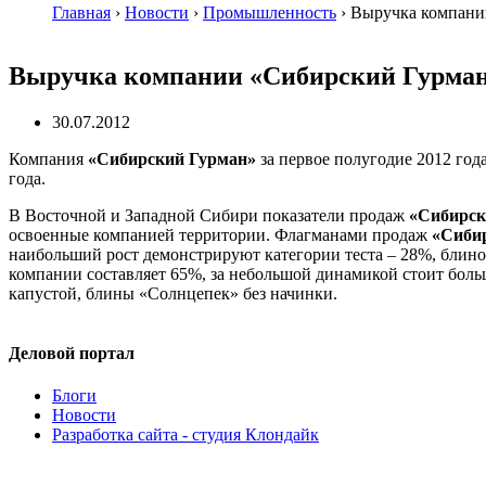
Главная
›
Новости
›
Промышленность
›
Выручка компании
Выручка компании «Сибирский Гурман» 
30.07.2012
Компания
«Сибирский Гурман»
за первое полугодие 2012 год
года.
В Восточной и Западной Сибири показатели продаж
«Сибирск
освоенные компанией территории. Флагманами продаж
«Сибир
наибольший рост демонстрируют категории теста – 28%, блино
компании составляет 65%, за небольшой динамикой стоит боль
капустой, блины «Солнцепек» без начинки.
Деловой портал
Блоги
Новости
Разработка сайта - студия Клондайк