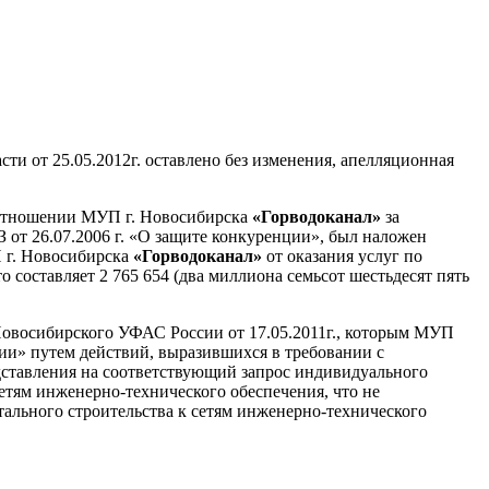
и от 25.05.2012г. оставлено без изменения, апелляционная
в отношении МУП г. Новосибирска
«Горводоканал»
за
от 26.07.2006 г. «О защите конкуренции», был наложен
 г. Новосибирска
«Горводоканал»
от оказания услуг по
 составляет 2 765 654 (два миллиона семьсот шестьдесят пять
овосибирского УФАС России от 17.05.2011г., которым МУП
ции» путем действий, выразившихся в требовании с
ставления на соответствующий запрос индивидуального
етям инженерно-технического обеспечения, что не
ального строительства к сетям инженерно-технического