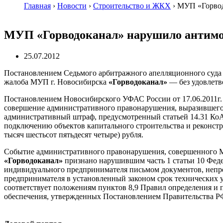
Главная
›
Новости
›
Строительство и ЖКХ
›
МУП «Горвод
МУП «Горводоканал» нарушило антимо
25.07.2012
Постановлением Седьмого арбитражного апелляционного суда от
жалоба МУП г. Новосибирска
«Горводоканал»
— без удовлетв
Постановлением Новосибирского УФАС России от 17.06.2011г.
совершение административного правонарушения, выразившегося
административный штраф, предусмотренный статьей 14.31 Ко
подключению объектов капитального строительства и реконстру
тысяч шестьсот пятьдесят четыре) рубля.
Событие административного правонарушения, совершенного 
«Горводоканал»
признано нарушившим часть 1 статьи 10 Феде
индивидуального предпринимателя письмом документов, непре
предпринимателя в установленный законом срок технических у
соответствует положениям пунктов 8,9 Правил определения и 
обеспечения, утвержденных Постановлением Правительства РФ