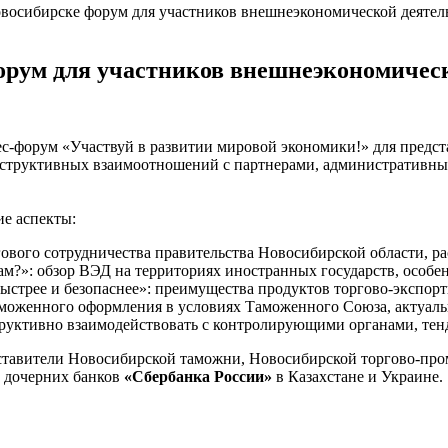
овосибирске форум для участников внешнеэкономической деятел
орум для участников внешнеэкономичес
с-форум «Участвуй в развитии мировой экономики!» для предс
нструктивных взаимоотношений с партнерами, административным
ие аспекты:
гового сотрудничества правительства Новосибирской области, р
м?»: обзор ВЭД на территориях иностранных государств, особе
ыстрее и безопаснее»: преимущества продуктов торгово-экспор
моженного оформления в условиях Таможенного Союза, актуаль
труктивно взаимодействовать с контролирующими органами, тен
дставители Новосибирской таможни, Новосибирской торгово-пр
, дочерних банков
«Сбербанка России»
в Казахстане и Украине.